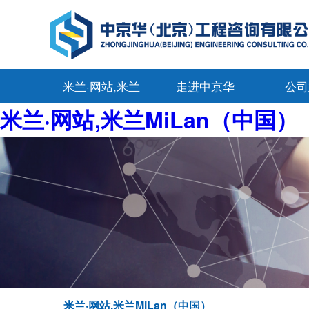
米兰·网站,米兰
走进中京华
公司
米兰·网站,米兰MiLan（中国）
MILAN（中国）
米兰·网站,米兰MiLan（中国）