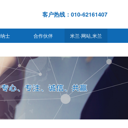
客户热线：010-62161407
贤纳士
合作伙伴
米兰·网站,米兰
MILAN（中国）