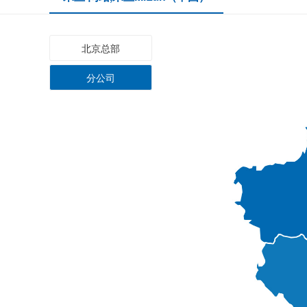
北京总部
分公司